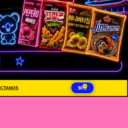
0
ACTANOS
$
0