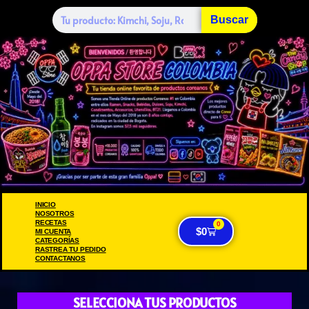
Buscar
INICIO
NOSOTROS
RECETAS
0
$
0
MI CUENTA
CATEGORÍAS
RASTREA TU PEDIDO
CONTACTANOS
SELECCIONA TUS PRODUCTOS