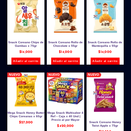
Snack Coreano Chips de
Snack Coreano Rollo de
Snack Coreano Rollo de
Gambas x 75gr
Chocolate x 55gr
Mantequilla x 55gr
$
14,000
$
14,000
$
14,000
Añadir al carrito
Añadir al carrito
Añadir al carrito
NUEVO
NUEVO
NUEVO
Mega Snack Honey Butter
Mega Snack Multisabor 4
Chips Coreanas x 60gr
Ref – Caja x 40 Und |
Precio al por Mayor
Snack Coreano Honey
$
27,000
Twist Apple x 75gr
$
420,000