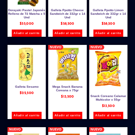
Dorayaki Pastel Japonés
Galleta Ppotto Cheese
Galleta Ppotto Limon
Relleno de Té Matcha x 5
Sandwich de 332gr x 14
Sandwich de 332gr x 14
Und
Und
Und
$
55,000
$
58,500
$
58,500
Añadir al carrito
Añadir al carrito
Añadir al carrito
NUEVO
NUEVO
Galleta Sesamo
Mega Snack Banana
Coreana x 75gr
$
22,500
Snack Coreano Calamar
$
13,500
Multicolor x 55gr
$
13,500
Añadir al carrito
Añadir al carrito
Añadir al carrito
NUEVO
NUEVO
NUEVO