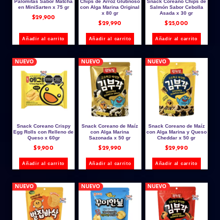
Palomitas Sabor Matcha
Chips de Arroz Glutinoso
Snack Coreano Chips de
en MiniSarten x 75 gr
con Alga Marina Original
Salmón Sabor Cebolla
x 80 gr
Asada x 30 gr
$
29,900
$
29,990
$
25,000
Añadir al carrito
Añadir al carrito
Añadir al carrito
NUEVO
NUEVO
NUEVO
Snack Coreano Crispy
Snack Coreano de Maíz
Snack Coreano de Maíz
Egg Rolls con Relleno de
con Alga Marina
con Alga Marina y Queso
Queso x 60gr
Sazonada x 50 gr
Cheddar x 50 gr
$
9,900
$
29,990
$
29,990
Añadir al carrito
Añadir al carrito
Añadir al carrito
NUEVO
NUEVO
NUEVO