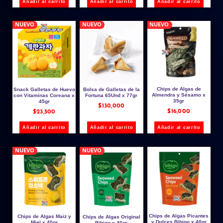
Añadir al carrito
Añadir al carrito
Añadir al carrito
NUEVO
NUEVO
NUEVO
Chips de Algas de
Snack Galletas de Huevo
Bolsa de Galletas de la
Almendra y Sésamo x
con Vitaminas Coreana x
Fortuna 65Und x 77gr
35gr
45gr
$
130,000
$
16,000
$
23,500
Añadir al carrito
Añadir al carrito
Añadir al carrito
NUEVO
NUEVO
Chips de Algas Picantes
Chips de Algas Maiz y
Chips de Algas Original
y Dulces Bibigo x 40gr
Miel x 40gr
Bibigo x 40gr