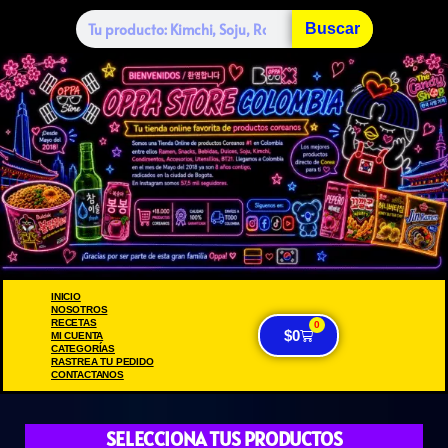
Buscar
INICIO
NOSOTROS
RECETAS
0
$
0
MI CUENTA
CATEGORÍAS
RASTREA TU PEDIDO
CONTACTANOS
SELECCIONA TUS PRODUCTOS