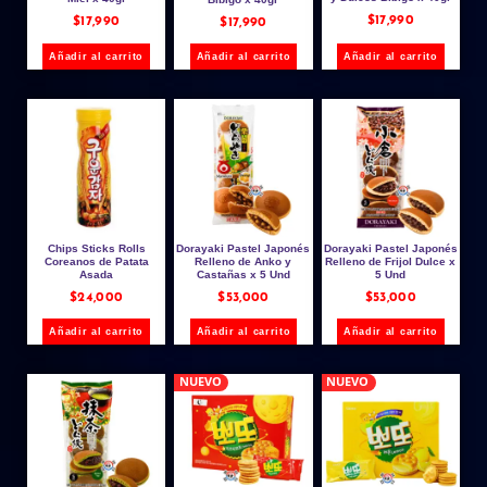
$
17,990
$
17,990
$
17,990
Añadir al carrito
Añadir al carrito
Añadir al carrito
Chips Sticks Rolls
Dorayaki Pastel Japonés
Dorayaki Pastel Japonés
Coreanos de Patata
Relleno de Anko y
Relleno de Frijol Dulce x
Asada
Castañas x 5 Und
5 Und
$
24,000
$
53,000
$
53,000
Añadir al carrito
Añadir al carrito
Añadir al carrito
NUEVO
NUEVO