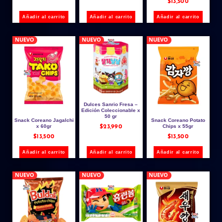
$
13,500
Añadir al carrito
Añadir al carrito
Añadir al carrito
NUEVO
NUEVO
NUEVO
Dulces Sanrio Fresa –
Edición Coleccionable x
50 gr
Snack Coreano Jagalchi
Snack Coreano Potato
x 60gr
Chips x 55gr
$
23,990
$
13,500
$
13,500
Añadir al carrito
Añadir al carrito
Añadir al carrito
NUEVO
NUEVO
NUEVO