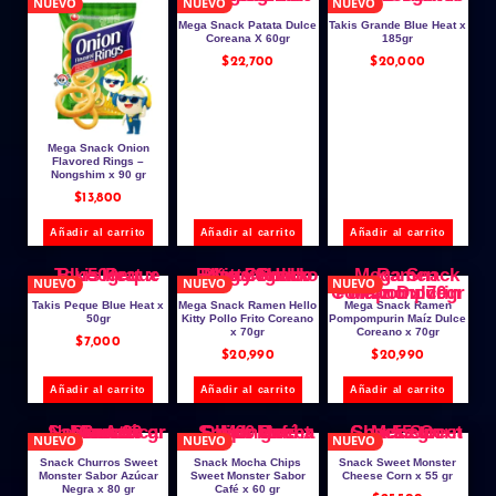
NUEVO
NUEVO
NUEVO
Mega Snack Patata Dulce
Takis Grande Blue Heat x
Coreana X 60gr
185gr
$
22,700
$
20,000
Mega Snack Onion
Flavored Rings –
Nongshim x 90 gr
$
13,800
Añadir al carrito
Añadir al carrito
Añadir al carrito
NUEVO
NUEVO
NUEVO
Takis Peque Blue Heat x
Mega Snack Ramen Hello
Mega Snack Ramen
50gr
Kitty Pollo Frito Coreano
Pompompurin Maíz Dulce
x 70gr
Coreano x 70gr
$
7,000
$
20,990
$
20,990
Añadir al carrito
Añadir al carrito
Añadir al carrito
NUEVO
NUEVO
NUEVO
Snack Churros Sweet
Snack Mocha Chips
Snack Sweet Monster
Monster Sabor Azúcar
Sweet Monster Sabor
Cheese Corn x 55 gr
Negra x 80 gr
Café x 60 gr