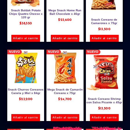
Snack Buldak Potato
Mega Snack Home Run
Chips Quattro Cheese x
Ball Chocolate x 46gr
120 gr
Snack Coreano de
$
23,600
Camarones x 75gr
$
38,550
$
13,500
Añadir al carrito
Añadir al carrito
Añadir al carrito
NUEVO
NUEVO
NUEVO
Snack Churros Coreanos
Mega Snack de Camarón
Canela y Miel x 84gr
Coreano x 75gr
Snack Coreano Shrimp
$
23,200
$
24,700
con Salsa Picante x 45gr
$
13,500
Añadir al carrito
Añadir al carrito
Añadir al carrito