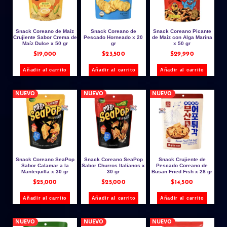
Snack Coreano de Maíz
Snack Coreano de
Snack Coreano Picante
Crujiente Sabor Crema de
Pescado Horneado x 20
de Maíz con Alga Marina
Maíz Dulce x 50 gr
gr
x 50 gr
$
19,000
$
23,500
$
29,990
Añadir al carrito
Añadir al carrito
Añadir al carrito
NUEVO
NUEVO
NUEVO
Snack Coreano SeaPop
Snack Coreano SeaPop
Snack Crujiente de
Sabor Calamar a la
Sabor Churros Italianos x
Pescado Coreano de
Mantequilla x 30 gr
30 gr
Busan Fried Fish x 28 gr
$
25,000
$
25,000
$
14,500
Añadir al carrito
Añadir al carrito
Añadir al carrito
NUEVO
NUEVO
NUEVO