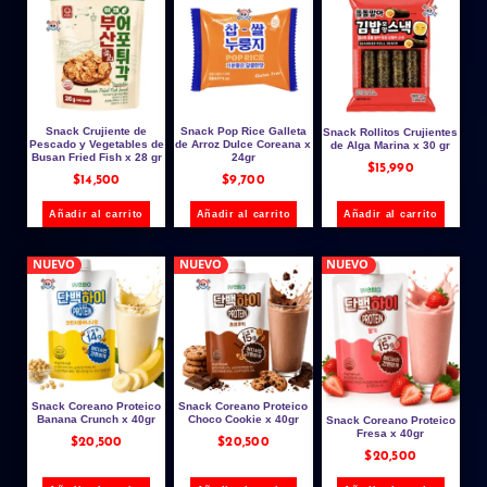
Snack Crujiente de
Snack Pop Rice Galleta
Snack Rollitos Crujientes
Pescado y Vegetables de
de Arroz Dulce Coreana x
de Alga Marina x 30 gr
Busan Fried Fish x 28 gr
24gr
$
15,990
$
14,500
$
9,700
Añadir al carrito
Añadir al carrito
Añadir al carrito
NUEVO
NUEVO
NUEVO
Snack Coreano Proteico
Snack Coreano Proteico
Banana Crunch x 40gr
Choco Cookie x 40gr
Snack Coreano Proteico
Fresa x 40gr
$
20,500
$
20,500
$
20,500