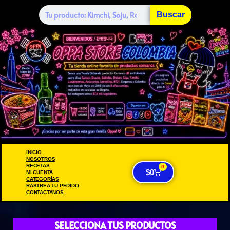
Buscar
INICIO
NOSOTROS
RECETAS
0
$
0
MI CUENTA
CATEGORÍAS
RASTREA TU PEDIDO
CONTACTANOS
SELECCIONA TUS PRODUCTOS