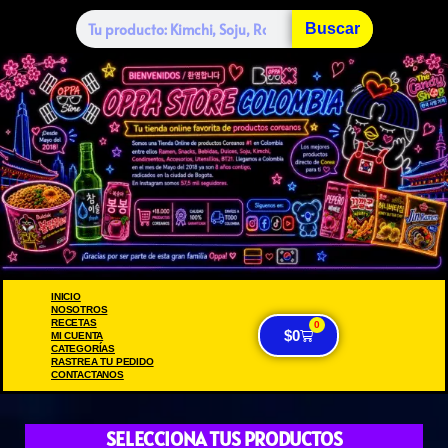
Buscar
INICIO
NOSOTROS
RECETAS
0
$
0
MI CUENTA
CATEGORÍAS
RASTREA TU PEDIDO
CONTACTANOS
SELECCIONA TUS PRODUCTOS