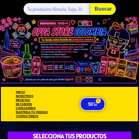
Buscar
INICIO
NOSOTROS
RECETAS
0
$
0
MI CUENTA
CATEGORÍAS
RASTREA TU PEDIDO
CONTACTANOS
SELECCIONA TUS PRODUCTOS