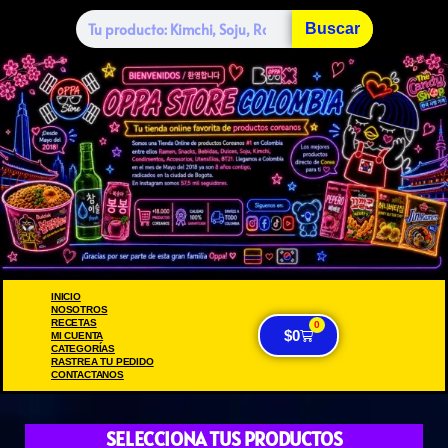
Buscar
INICIO
NOSOTROS
RECETAS
0
$
0
MI CUENTA
CATEGORÍAS
RASTREA TU PEDIDO
CONTACTANOS
SELECCIONA TUS PRODUCTOS