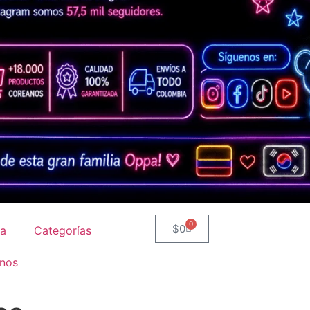
0
$
0
ta
Categorías
nos