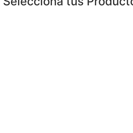
Selecciona tus Product
Disfruta de los cientos de pro
coreanos que traemos para 