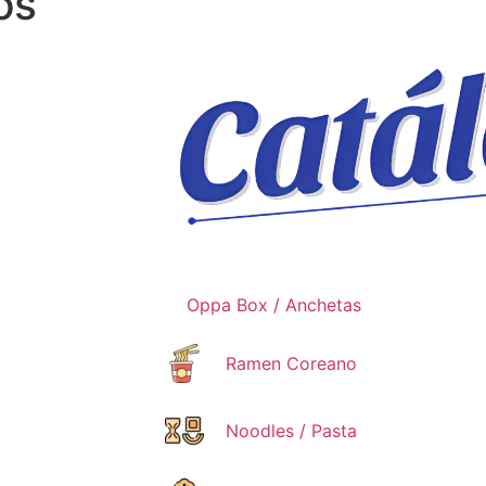
os
ductos
ti.
Oppa Box / Anchetas
Ramen Coreano
Noodles / Pasta