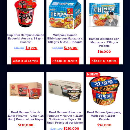
Cup Shin Ramyun Edición
Multipack Ramen
Especial Aespa x 68 gr –
Bibimbap con Manzana x
Ramen Bibimbap con
Picante
130 gr x 5 Und – Picante
Manzana x 130 gr –
Picante
$
11,990
$
75,000
$
16,500
$
87,500
$
16,000
Añadir al carrito
Añadir al carrito
Añadir al carrito
NUEVO
Bowl Ramen Shin de
Bowl Ramen Udon con
Bowl Ramen Jjamppong
114gr Picante – Caja x 16
Tempura y Naruto x 111gr
Mariscos x 115gr –
Und | Precio al por Mayor
No Picante – Caja x 16
Picante
Und | Precio al por Mayor
$
170,000
$
26,000
$
210,000
$
264,000