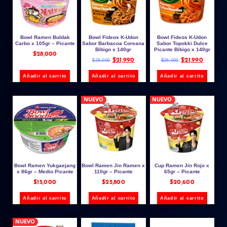
Bowl Ramen Buldak
Bowl Fideos K-Udon
Bowl Fideos K-Udon
Carbo x 105gr – Picante
Sabor Barbacoa Coreana
Sabor Topokki Dulce
Bibigo x 140gr
Picante Bibigo x 140gr
$
28,000
$
21,990
$
21,990
$
26,000
$
26,000
Añadir al carrito
Añadir al carrito
Añadir al carrito
NUEVO
NUEVO
Bowl Ramen Yukgaejang
Bowl Ramen Jin Ramen x
Cup Ramen Jin Rojo x
x 86gr – Medio Picante
110gr – Picante
65gr – Picante
$
15,000
$
25,800
$
20,600
Añadir al carrito
Añadir al carrito
Añadir al carrito
NUEVO