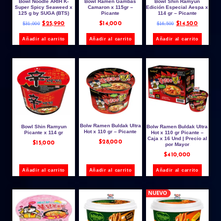
Bowl Noodle ARIH K-
Bowl Ramen Gambas
Bowl Shin Ramyun
Super Spicy Seaweed x
Camaron x 115gr –
Edición Especial Aespa x
125 g by SUGA (BTS)
Picante
114 gr – Picante
$
25,990
$
14,000
$
14,500
$
31,000
$
16,500
Añadir al carrito
Añadir al carrito
Añadir al carrito
Bolw Ramen Buldak Ultra
Bowl Shin Ramyun
Bolw Ramen Buldak Ultra
Hot x 110 gr – Picante
Picante x 114 gr
Hot x 110 gr Picante –
Caja x 16 Und | Precio al
$
28,000
$
15,000
por Mayor
$
410,000
Añadir al carrito
Añadir al carrito
Añadir al carrito
NUEVO