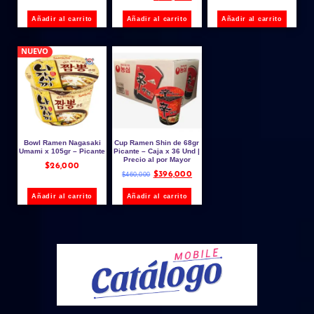
Añadir al carrito
Añadir al carrito
Añadir al carrito
NUEVO
Bowl Ramen Nagasaki
Cup Ramen Shin de 68gr
Umami x 105gr – Picante
Picante – Caja x 36 Und |
Precio al por Mayor
$
26,000
$
396,000
$
460,000
Añadir al carrito
Añadir al carrito