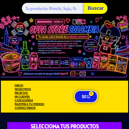
Buscar
INICIO
NOSOTROS
RECETAS
0
$
0
MI CUENTA
CATEGORÍAS
RASTREA TU PEDIDO
CONTACTANOS
SELECCIONA TUS PRODUCTOS