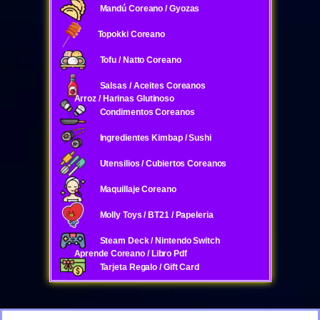
Mandú Coreano / Gyozas
Topokki Coreano
Tofu / Natto Coreano
Salsas / Aceites Coreanos
Arroz / Harinas Glutinoso
Condimentos Coreanos
Ingredientes Kimbap / Sushi
Utensilios / Cubiertos Coreanos
Maquillaje Coreano
Molly Toys / BT21 / Papeleria
Steam Deck / Nintendo Switch
Aprende Coreano / Libro Pdf
Tarjeta Regalo / Gift Card