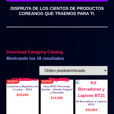
DISFRUTA DE LOS CIENTOS DE PRODUCTOS
COREANOS QUE TRAEMOS PARA TI.
Download Category Catalog
Mostrando los 18 resultados
NUEVO
NUEVO
Cartuchera Magnético de
Vaso BT21 Personaje
2 Lados – BT21
Surtido – Diseño Original
y Divertido
$
28,000
$
14,000
Kit Borradores y Lapices
BT21
$
30,000