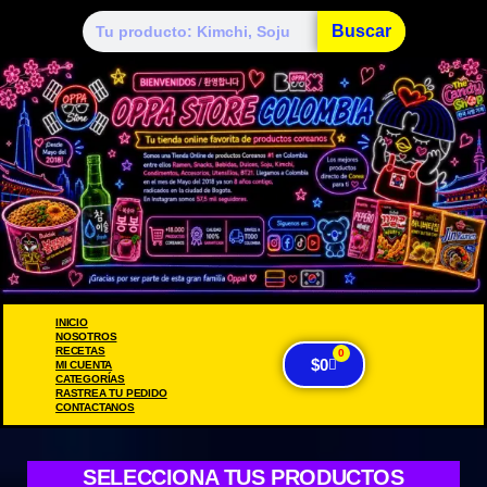
Buscar
INICIO
NOSOTROS
RECETAS
0
$
0
MI CUENTA
CATEGORÍAS
RASTREA TU PEDIDO
CONTACTANOS
SELECCIONA TUS PRODUCTOS