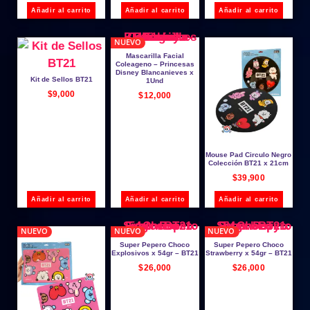
Añadir al carrito
Añadir al carrito
Añadir al carrito
NUEVO
Mascarilla Facial
Coleageno – Princesas
Disney Blancanieves x
Kit de Sellos BT21
1Und
$
9,000
$
12,000
Mouse Pad Circulo Negro
Colección BT21 x 21cm
$
39,900
Añadir al carrito
Añadir al carrito
Añadir al carrito
NUEVO
NUEVO
NUEVO
Super Pepero Choco
Super Pepero Choco
Explosivos x 54gr – BT21
Strawberry x 54gr – BT21
$
26,000
$
26,000