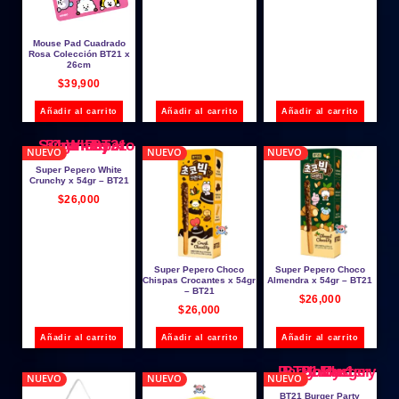
Mouse Pad Cuadrado
Rosa Colección BT21 x
26cm
$
39,900
Añadir al carrito
Añadir al carrito
Añadir al carrito
NUEVO
NUEVO
NUEVO
Super Pepero White
Crunchy x 54gr – BT21
$
26,000
Super Pepero Choco
Super Pepero Choco
Chispas Crocantes x 54gr
Almendra x 54gr – BT21
– BT21
$
26,000
$
26,000
Añadir al carrito
Añadir al carrito
Añadir al carrito
NUEVO
NUEVO
NUEVO
BT21 Burger Party