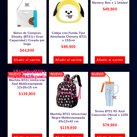
Mystery Box x 1 Unidad
$
49,900
Bolso de Compras
Cobija con Funda Tipo
Shooky (BT21) | Gran
Almohada Chimmy BT21
Capacidad | Creado por
x 152cm
Suga
$
89,900
$
44,900
Añadir al carrito
Añadir al carrito
Añadir al carrito
NUEVO
NUEVO
NUEVO
Mochila BT21 Universtar
Azul Multiestampada
12x26x15 cm
$
139,900
Termo BT21 RJ Azul
Mochila BT21 Universtar
Colección Oficial x 1250
Negra Multiestampada
ml
29x12x42 cm
$
79,900
$
139,900