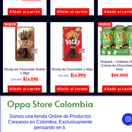
Añadir al carrito
Añadir al carrito
Añadir al carri
NUEVO
NUEVO
Sixpack – Galletas 
Crema de Chocolate
Pocky de Chocolate Doble
Pocky de Chocolate x 40gr
Und
x 39gr
$
14,990
$
69,000
$
20,000
$
14,990
$
20,000
Añadir al carrito
Añadir al carrito
Añadir al carri
Oppa Store Colombia
Somos una tienda Online de Productos
Coreanos en Colombia. Exclusivamente
pensando en ti.