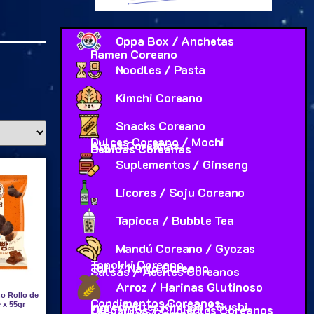
Oppa Box / Anchetas
Ramen Coreano
Noodles / Pasta
Kimchi Coreano
Snacks Coreano
Dulces Coreano / Mochi
Algas Coreanas
Bebidas Coreanas
Suplementos / Ginseng
Licores / Soju Coreano
Tapioca / Bubble Tea
Mandú Coreano / Gyozas
Topokki Coreano
Tofu / Natto Coreano
Salsas / Aceites Coreanos
Arroz / Harinas Glutinoso
o Rollo de
Condimentos Coreanos
Ingredientes Kimbap / Sushi
 x 55gr
Utensilios / Cubiertos Coreanos
Maquillaje Coreano