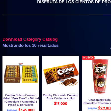
DISFRUTA DE LOS CIENTOS DE PR
Download Category Catalog
Mostrando los 10 resultados
NUEVO
Combo Dulces Coreano
Crunky Chocolate Coreano
Haitai “Free Time” x 30 Und
Extra Crujiente x 45gr
Chocopick Palito
(Chocolate + Almendra) |
Chocolate Coreano x
$
17,000
Precio al por Mayor
$
22,00
$
24,000
$
345,000
$
555,000