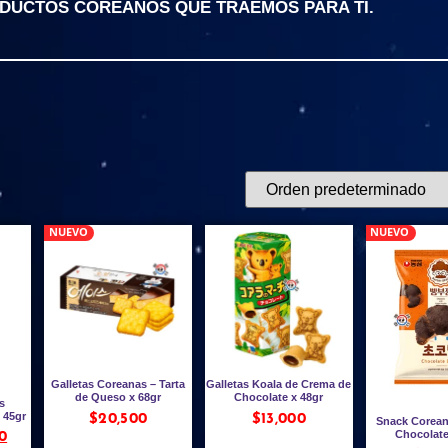
ODUCTOS COREANOS QUE TRAEMOS PARA TI.
NUEVO
NUEVO
Galletas Coreanas – Tarta
Galletas Koala de Crema de
de Queso x 68gr
Chocolate x 48gr
s
 45gr
$
20,500
$
13,000
Snack Corean
Chocolate
0