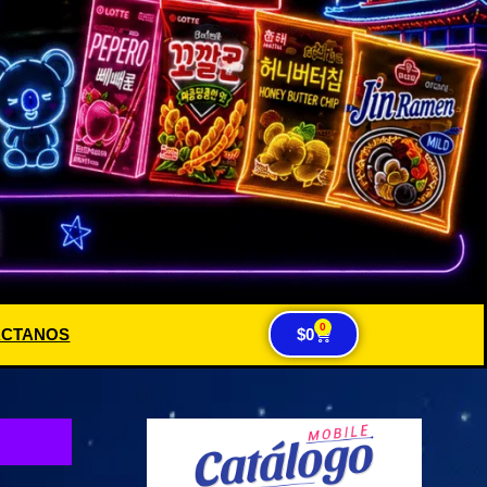
0
ACTANOS
$
0