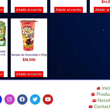
$
14,
to
Añadir al carrito
Añadir al carrito
Añadir al
Koala
 x 6
Yanyan de Chocolate x 57gr
$
18,500
to
Añadir al carrito
Inic
Produ
Nosot
Contac