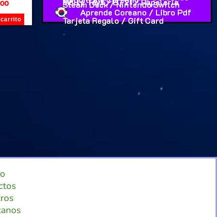
Molly Toys / BT21 / Papeleria
Steam Deck / Nintendo Switch
000
Aprende Coreano / Libro Pdf
Tarjeta Regalo / Gift Card
 carrito
io
ctos
ros
tanos