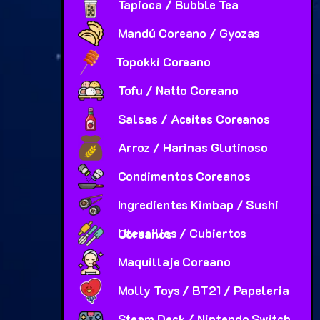
Tapioca / Bubble Tea
Mandú Coreano / Gyozas
Topokki Coreano
Tofu / Natto Coreano
Salsas / Aceites Coreanos
Arroz / Harinas Glutinoso
Condimentos Coreanos
Ingredientes Kimbap / Sushi
Utensilios / Cubiertos Coreanos
Maquillaje Coreano
Molly Toys / BT21 / Papeleria
Steam Deck / Nintendo Switch