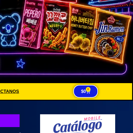
0
ACTANOS
$
0