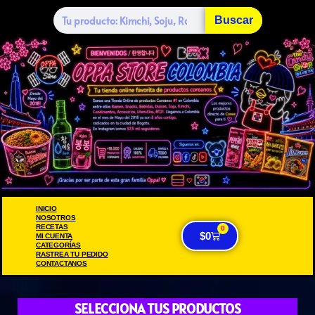
Buscar
INICIO
NOSOTROS
RECETAS
0
$
0
MI CUENTA
CATEGORÍAS
RASTREA TU PEDIDO
CONTACTANOS
SELECCIONA TUS PRODUCTOS