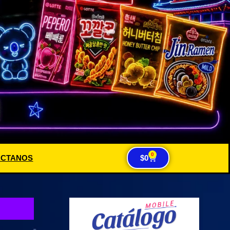
0
ACTANOS
$
0