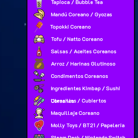
Tapioca / Bubble Tea
Mandú Coreano / Gyozas
Topokki Coreano
Tofu / Natto Coreano
Salsas / Aceites Coreanos
Arroz / Harinas Glutinoso
Condimentos Coreanos
Ingredientes Kimbap / Sushi
Utensilios / Cubiertos Coreanos
Maquillaje Coreano
Molly Toys / BT21 / Papeleria
Steam Deck / Nintendo Switch