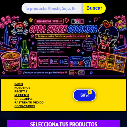
Buscar
INICIO
NOSOTROS
RECETAS
0
$
0
MI CUENTA
CATEGORÍAS
RASTREA TU PEDIDO
CONTACTANOS
SELECCIONA TUS PRODUCTOS