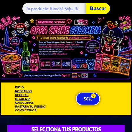
Buscar
INICIO
NOSOTROS
RECETAS
0
$
0
MI CUENTA
CATEGORÍAS
RASTREA TU PEDIDO
CONTACTANOS
SELECCIONA TUS PRODUCTOS