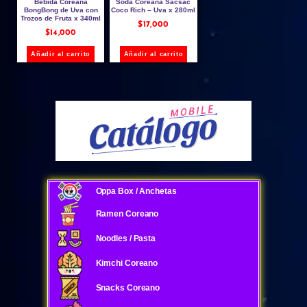
Bebida Coreana
Soda Coreana Sacsac
BongBong de Uva con
Coco Rich – Uva x 280ml
Trozos de Fruta x 340ml
$
17,000
$
14,000
Añadir al carrito
Añadir al carrito
Oppa Box / Anchetas
Ramen Coreano
Noodles / Pasta
Kimchi Coreano
Snacks Coreano