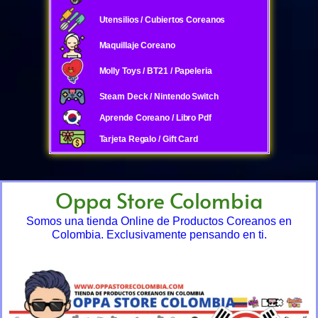
Utensilios / Cubiertos Coreanos
Maquillaje Coreano
Molly Toys / BT21 / Papeleria
Steam Deck / Nintendo Switch
Aprende Coreano / Libro Pdf
Tarjeta Regalo / Gift Card
Oppa Store Colombia
Somos una tienda Online de Productos Coreanos en
Colombia. Exclusivamente pensando en ti.