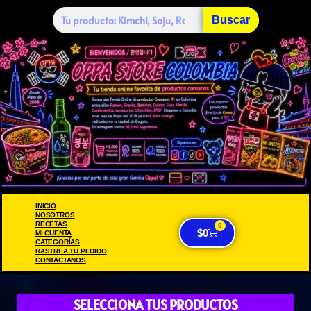
Buscar
INICIO
NOSOTROS
RECETAS
0
$
0
MI CUENTA
CATEGORÍAS
RASTREA TU PEDIDO
CONTACTANOS
SELECCIONA TUS PRODUCTOS