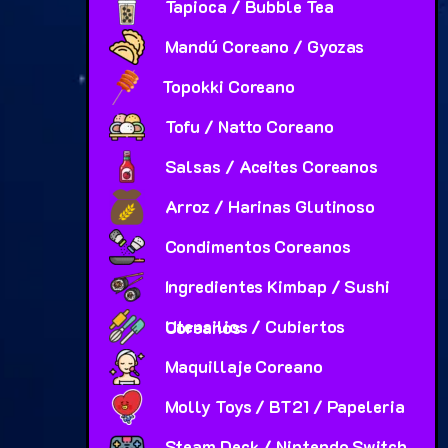
Tapioca / Bubble Tea
Mandú Coreano / Gyozas
Topokki Coreano
Tofu / Natto Coreano
Salsas / Aceites Coreanos
Arroz / Harinas Glutinoso
Condimentos Coreanos
Ingredientes Kimbap / Sushi
Utensilios / Cubiertos Coreanos
Maquillaje Coreano
Molly Toys / BT21 / Papeleria
Steam Deck / Nintendo Switch