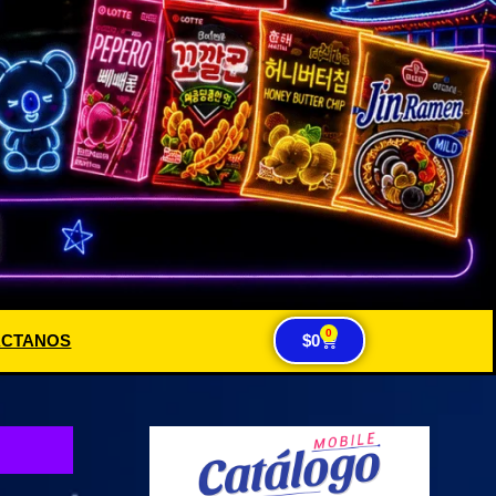
0
ACTANOS
$
0