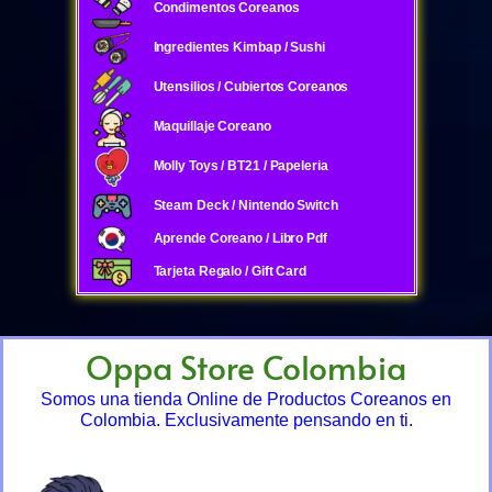
Condimentos Coreanos
Ingredientes Kimbap / Sushi
Utensilios / Cubiertos Coreanos
Maquillaje Coreano
Molly Toys / BT21 / Papeleria
Steam Deck / Nintendo Switch
Aprende Coreano / Libro Pdf
Tarjeta Regalo / Gift Card
Oppa Store Colombia
Somos una tienda Online de Productos Coreanos en
Colombia. Exclusivamente pensando en ti.