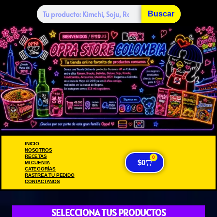
Buscar
INICIO
NOSOTROS
RECETAS
0
$
0
MI CUENTA
CATEGORÍAS
RASTREA TU PEDIDO
CONTACTANOS
SELECCIONA TUS PRODUCTOS