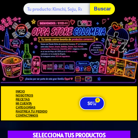
Buscar
INICIO
NOSOTROS
RECETAS
0
$
0
MI CUENTA
CATEGORÍAS
RASTREA TU PEDIDO
CONTACTANOS
SELECCIONA TUS PRODUCTOS