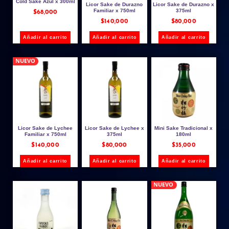
Cold Sake Azul x 300ml
Licor Sake de Durazno
Licor Sake de Durazno x
Familiar x 750ml
375ml
$
68,000
$
140,000
$
80,000
Añadir al carrito
Añadir al carrito
Añadir al carrito
NUEVO
Licor Sake de Lychee
Licor Sake de Lychee x
Mini Sake Tradicional x
Familiar x 750ml
375ml
180ml
$
140,000
$
80,000
$
35,000
Añadir al carrito
Añadir al carrito
Añadir al carrito
NUEVO