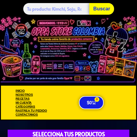
Buscar
INICIO
NOSOTROS
RECETAS
0
$
0
MI CUENTA
CATEGORÍAS
RASTREA TU PEDIDO
CONTACTANOS
SELECCIONA TUS PRODUCTOS