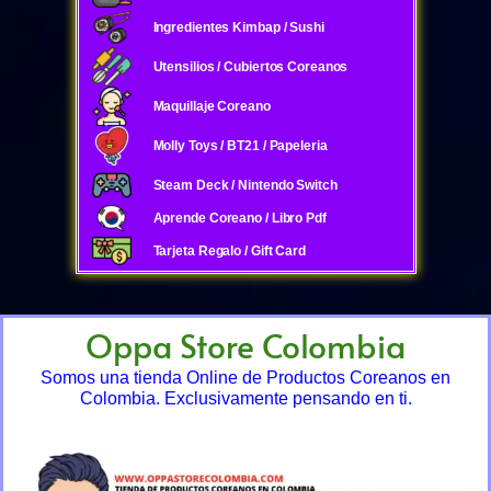
Ingredientes Kimbap / Sushi
Utensilios / Cubiertos Coreanos
Maquillaje Coreano
Molly Toys / BT21 / Papeleria
Steam Deck / Nintendo Switch
Aprende Coreano / Libro Pdf
Tarjeta Regalo / Gift Card
Oppa Store Colombia
Somos una tienda Online de Productos Coreanos en
Colombia. Exclusivamente pensando en ti.