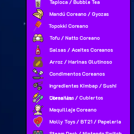
Tapioca / Bubble Tea
Mandú Coreano / Gyozas
Topokki Coreano
Tofu / Natto Coreano
Salsas / Aceites Coreanos
Arroz / Harinas Glutinoso
Condimentos Coreanos
Ingredientes Kimbap / Sushi
Utensilios / Cubiertos Coreanos
Maquillaje Coreano
Molly Toys / BT21 / Papeleria
Steam Deck / Nintendo Switch