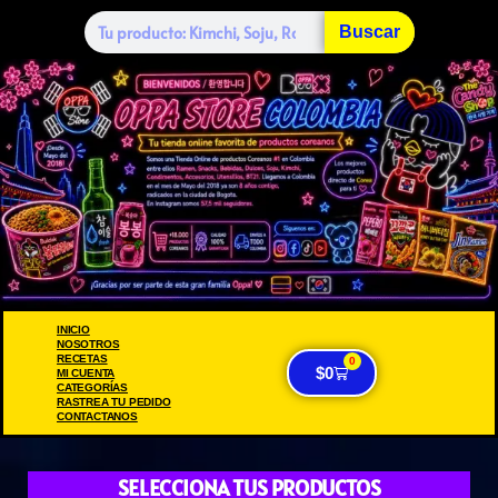
Buscar
INICIO
NOSOTROS
RECETAS
0
$
0
MI CUENTA
CATEGORÍAS
RASTREA TU PEDIDO
CONTACTANOS
SELECCIONA TUS PRODUCTOS