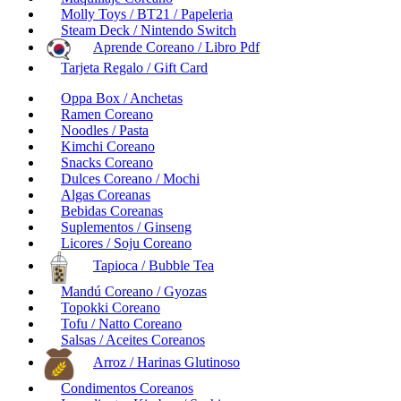
Molly Toys / BT21 / Papeleria
Steam Deck / Nintendo Switch
Aprende Coreano / Libro Pdf
Tarjeta Regalo / Gift Card
Oppa Box / Anchetas
Ramen Coreano
Noodles / Pasta
Kimchi Coreano
Snacks Coreano
Dulces Coreano / Mochi
Algas Coreanas
Bebidas Coreanas
Suplementos / Ginseng
Licores / Soju Coreano
Tapioca / Bubble Tea
Mandú Coreano / Gyozas
Topokki Coreano
Tofu / Natto Coreano
Salsas / Aceites Coreanos
Arroz / Harinas Glutinoso
Condimentos Coreanos