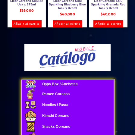
Licor Coreano Soju de
Licor Coreano Soju
Licor Coreano Soju
Uva x 375ml
Sparkling Blueberry Blue
Sparkling Granada Red
Tock x 375ml
Tock x 375ml
$
55,000
$
60,000
$
60,000
Añadir al carrito
Añadir al carrito
Añadir al carrito
Oppa Box / Anchetas
Ramen Coreano
Noodles / Pasta
Kimchi Coreano
Snacks Coreano