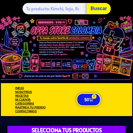
Buscar
INICIO
NOSOTROS
RECETAS
0
$
0
MI CUENTA
CATEGORÍAS
RASTREA TU PEDIDO
CONTACTANOS
SELECCIONA TUS PRODUCTOS