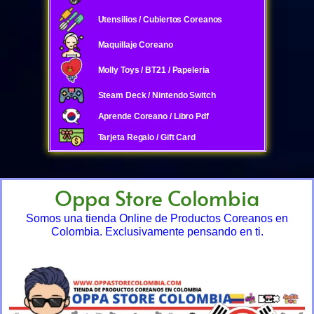
Utensilios / Cubiertos Coreanos
Maquillaje Coreano
Molly Toys / BT21 / Papeleria
Steam Deck / Nintendo Switch
Aprende Coreano / Libro Pdf
Tarjeta Regalo / Gift Card
Oppa Store Colombia
Somos una tienda Online de Productos Coreanos en
Colombia. Exclusivamente pensando en ti.