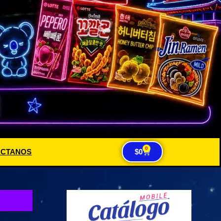
0
ACTANOS
$
0