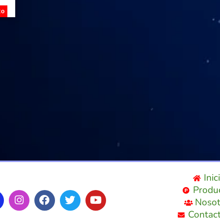
to
Inic
Produ
Nosot
Contac