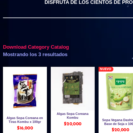
DISFRUTA DE LOS CIENTOS DE PR
Download Category Catalog
Mostrando los 3 resultados
NUEVO
Algas Sopa Coreana
Kombu
Algas Sopa Coreana en
Sopa Vegana Dashi
Tiras Kombu x 100gr
$
20,000
Base de Soja x 10
$
16,000
$
20,000