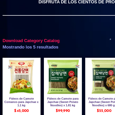
DISFRUTA DE LOS CIENTOS DE PR
Download Category Catalog
Mostrando los 5 resultados
Fideos de Camote
Fideos de Camote para
Fideos de Camote 
Coreanos para Japchae x
Japchae (Sweet Potato
Japchae (Sweet Po
1.1 kg
Noodles) x 1.81 kg
Noodles) x 680 g
$
45,000
$
99,990
$
55,000