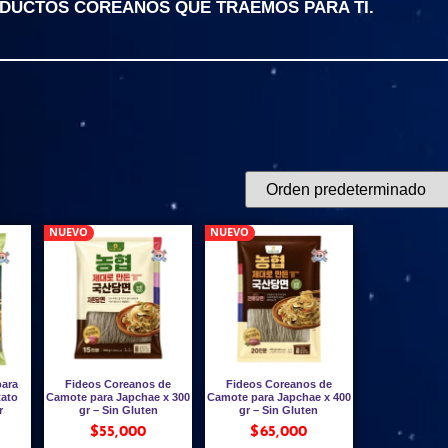
ODUCTOS COREANOS QUE TRAEMOS PARA TI.
NUEVO
NUEVO
para
Fideos Coreanos de
Fideos Coreanos de
tato
Camote para Japchae x 300
Camote para Japchae x 400
r
gr – Sin Gluten
gr – Sin Gluten
$
55,000
$
65,000