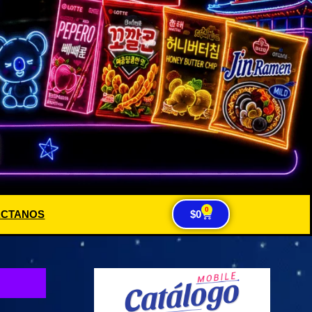
0
ACTANOS
$
0