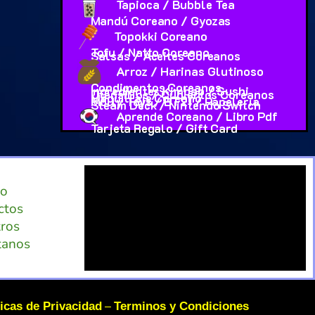
Tapioca / Bubble Tea
Mandú Coreano / Gyozas
Topokki Coreano
Tofu / Natto Coreano
Salsas / Aceites Coreanos
Arroz / Harinas Glutinoso
Condimentos Coreanos
Ingredientes Kimbap / Sushi
Utensilios / Cubiertos Coreanos
Maquillaje Coreano
Molly Toys / BT21 / Papeleria
Steam Deck / Nintendo Switch
Aprende Coreano / Libro Pdf
Tarjeta Regalo / Gift Card
io
ctos
ros
tanos
ticas de Privacidad
Terminos y Condiciones
–