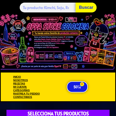
Buscar
INICIO
NOSOTROS
RECETAS
0
$
0
MI CUENTA
CATEGORÍAS
RASTREA TU PEDIDO
CONTACTANOS
SELECCIONA TUS PRODUCTOS