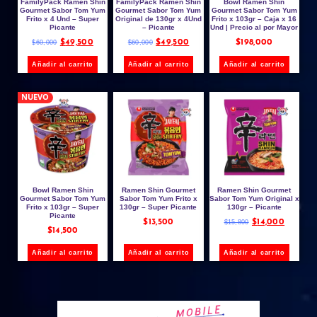
FamilyPack Ramen Shin
FamilyPack Ramen Shin
Bowl Ramen Shin
Gourmet Sabor Tom Yum
Gourmet Sabor Tom Yum
Gourmet Sabor Tom Yum
Frito x 4 Und – Super
Original de 130gr x 4Und
Frito x 103gr – Caja x 16
Picante
– Picante
Und | Precio al por Mayor
$
49,500
$
49,500
$
198,000
$
60,000
$
60,000
Añadir al carrito
Añadir al carrito
Añadir al carrito
NUEVO
Bowl Ramen Shin
Ramen Shin Gourmet
Ramen Shin Gourmet
Gourmet Sabor Tom Yum
Sabor Tom Yum Frito x
Sabor Tom Yum Original x
Frito x 103gr – Super
130gr – Super Picante
130gr – Picante
Picante
$
13,500
$
14,000
$
15,800
$
14,500
Añadir al carrito
Añadir al carrito
Añadir al carrito