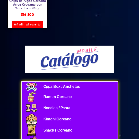
Chips de Algas Coreano
Arroz Crocante con
Sriracha x 40 gr
$
16,500
Añadir al carrito
Oppa Box / Anchetas
Ramen Coreano
Noodles / Pasta
Kimchi Coreano
Snacks Coreano