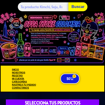
Buscar
INICIO
NOSOTROS
RECETAS
0
$
0
MI CUENTA
CATEGORÍAS
RASTREA TU PEDIDO
CONTACTANOS
SELECCIONA TUS PRODUCTOS