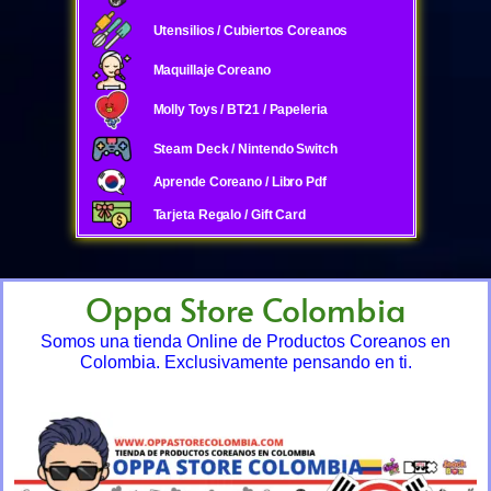
Utensilios / Cubiertos Coreanos
Maquillaje Coreano
Molly Toys / BT21 / Papeleria
Steam Deck / Nintendo Switch
Aprende Coreano / Libro Pdf
Tarjeta Regalo / Gift Card
Oppa Store Colombia
Somos una tienda Online de Productos Coreanos en
Colombia. Exclusivamente pensando en ti.