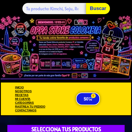
Buscar
INICIO
NOSOTROS
RECETAS
0
$
0
MI CUENTA
CATEGORÍAS
RASTREA TU PEDIDO
CONTACTANOS
SELECCIONA TUS PRODUCTOS