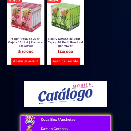
NUEVO
NUEVO
Pocky Fresa de 38gr –
Pocky Matcha de 35gr –
Caja x 10 Und | Precio al
Caja x 10 Und | Precio al
por Mayor
por Mayor
$
130,000
$
130,000
Añadir al carrito
Añadir al carrito
Oppa Box / Anchetas
Ramen Coreano