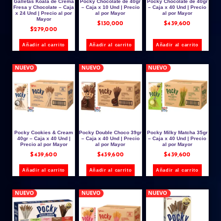
Galletas Koala de Crema
Pocky Chocolate de 40gr
Pocky Chocolate de 40gr
Fresa y Chocolate – Caja
– Caja x 10 Und | Precio
– Caja x 40 Und | Precio
x 24 Und | Precio al por
al por Mayor
al por Mayor
Mayor
$
130,000
$
439,600
$
279,000
Añadir al carrito
Añadir al carrito
Añadir al carrito
NUEVO
NUEVO
NUEVO
Pocky Cookies & Cream
Pocky Double Choco 39gr
Pocky Milky Matcha 35gr
40gr – Caja x 40 Und |
– Caja x 40 Und | Precio
– Caja x 40 Und | Precio
Precio al por Mayor
al por Mayor
al por Mayor
$
439,600
$
439,600
$
439,600
Añadir al carrito
Añadir al carrito
Añadir al carrito
NUEVO
NUEVO
NUEVO