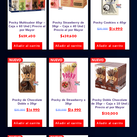
Pocky Multisabor 40gr –
Pocky Strawberry de
Pocky Cookies x 40gr
Caja x 60 Und | Precio al
38gr – Caja x 40 Und |
$
14,990
$
20,000
por Mayor
Precio al por Mayor
$
659,400
$
439,600
Añadir al carrito
Añadir al carrito
Añadir al carrito
NUEVO
NUEVO
NUEVO
Pocky de Chocolate
Pocky de Strawberry x
Pocky Doble Chocolate
Doble x 39gr
38gr
de 35gr – Caja x 10 Und |
Precio al por Mayor
$
14,990
$
14,990
$
20,000
$
20,000
$
130,000
Añadir al carrito
Añadir al carrito
Añadir al carrito