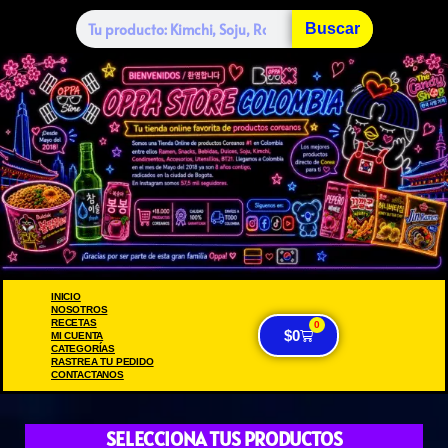
Buscar
INICIO
NOSOTROS
RECETAS
0
$
0
MI CUENTA
CATEGORÍAS
RASTREA TU PEDIDO
CONTACTANOS
SELECCIONA TUS PRODUCTOS