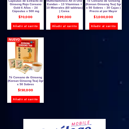
Cápsulas de Extracto de
Multivitamínico All in One
Té Coreano de Ginseng
Ginseng Rojo Coreano
Eundan – 13 Vitaminas +
(Korean Ginseng Tea) 3gr
Gold 6 Años – 24
10 Minerales (60 tabletas)
x 50 Sobres – 30 Cajas |
Cápsulas x 500 mg
| Corea
Precio al por Mayor
$
70,000
$
99,000
$
3,000,000
Añadir al carrito
Añadir al carrito
Añadir al carrito
NUEVO
Té Coreano de Ginseng
(Korean Ginseng Tea) 3gr
x 50 Sobres
$
150,000
Añadir al carrito