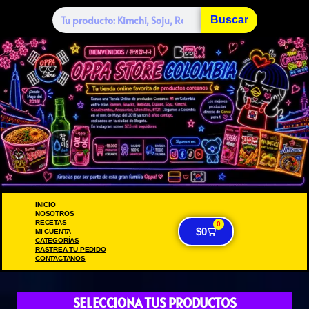
Buscar
INICIO
NOSOTROS
RECETAS
0
$
0
MI CUENTA
CATEGORÍAS
RASTREA TU PEDIDO
CONTACTANOS
SELECCIONA TUS PRODUCTOS