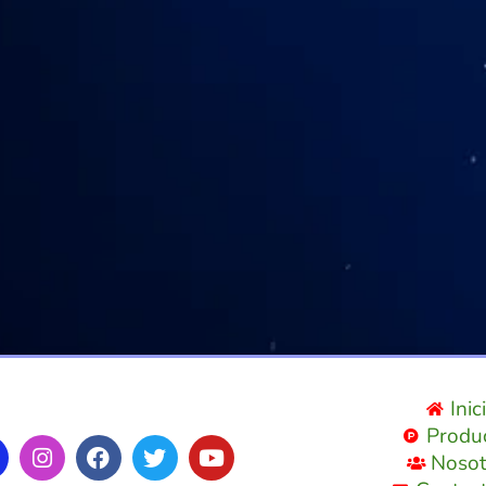
Inic
Produ
Nosot