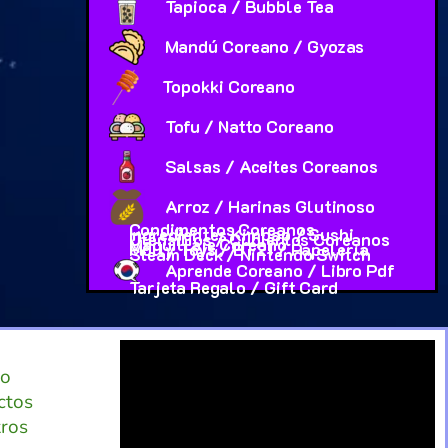
Tapioca / Bubble Tea
Mandú Coreano / Gyozas
Topokki Coreano
Tofu / Natto Coreano
Salsas / Aceites Coreanos
Arroz / Harinas Glutinoso
Condimentos Coreanos
Ingredientes Kimbap / Sushi
Utensilios / Cubiertos Coreanos
Maquillaje Coreano
Molly Toys / BT21 / Papeleria
Steam Deck / Nintendo Switch
Aprende Coreano / Libro Pdf
Tarjeta Regalo / Gift Card
io
ctos
ros