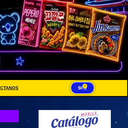
0
ACTANOS
$
0