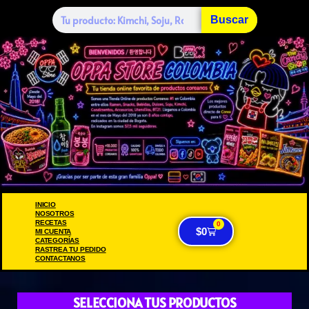
Buscar
INICIO
NOSOTROS
RECETAS
0
$
0
MI CUENTA
CATEGORÍAS
RASTREA TU PEDIDO
CONTACTANOS
SELECCIONA TUS PRODUCTOS