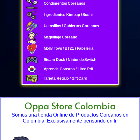
Condimentos Coreanos
Ingredientes Kimbap / Sushi
Utensilios / Cubiertos Coreanos
Maquillaje Coreano
Molly Toys / BT21 / Papeleria
Steam Deck / Nintendo Switch
Aprende Coreano / Libro Pdf
Tarjeta Regalo / Gift Card
Oppa Store Colombia
Somos una tienda Online de Productos Coreanos en
Colombia. Exclusivamente pensando en ti.