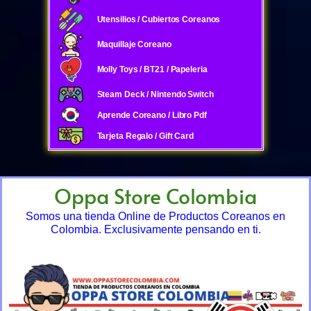
Utensilios / Cubiertos Coreanos
Maquillaje Coreano
Molly Toys / BT21 / Papeleria
Steam Deck / Nintendo Switch
Aprende Coreano / Libro Pdf
Tarjeta Regalo / Gift Card
Oppa Store Colombia
Somos una tienda Online de Productos Coreanos en
Colombia. Exclusivamente pensando en ti.