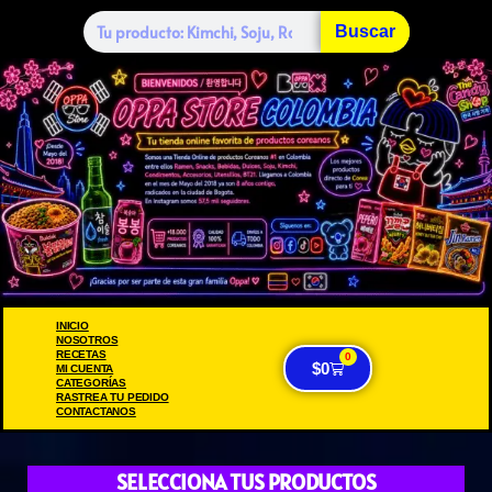
Buscar
INICIO
NOSOTROS
RECETAS
0
$
0
MI CUENTA
CATEGORÍAS
RASTREA TU PEDIDO
CONTACTANOS
SELECCIONA TUS PRODUCTOS