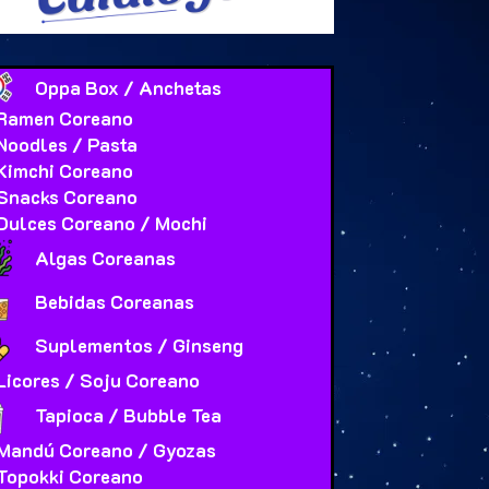
Oppa Box / Anchetas
Ramen Coreano
Noodles / Pasta
Kimchi Coreano
Snacks Coreano
Dulces Coreano / Mochi
Algas Coreanas
Bebidas Coreanas
Suplementos / Ginseng
Licores / Soju Coreano
Tapioca / Bubble Tea
Mandú Coreano / Gyozas
Topokki Coreano