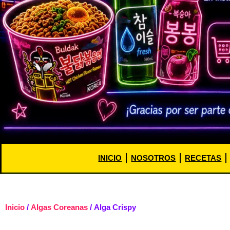
INICIO
NOSOTROS
RECETAS
Inicio
/
Algas Coreanas
/ Alga Crispy