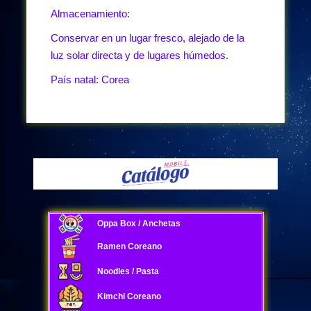
Almacenamiento:
Conservar en un lugar fresco, alejado de la
luz solar directa y de lugares húmedos.
País natal: Corea
Oppa Box / Anchetas
Ramen Coreano
Noodles / Pasta
Kimchi Coreano