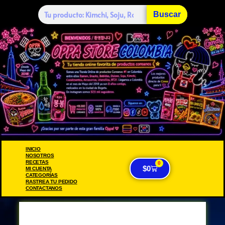
Buscar
INICIO
NOSOTROS
RECETAS
0
$
0
MI CUENTA
CATEGORÍAS
RASTREA TU PEDIDO
CONTACTANOS