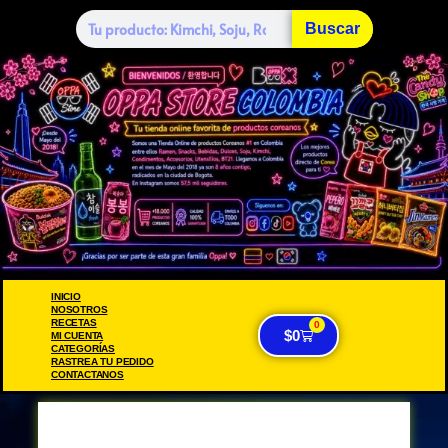
Buscar
INICIO
NOSOTROS
RECETAS
0
$
0
MI CUENTA
CATEGORÍAS
RASTREA TU PEDIDO
CONTACTANOS