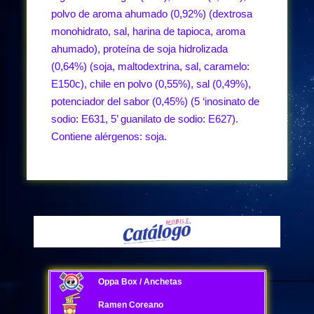
polvo de aroma ahumado (0,92%) (dextrosa
monohidrato, sal, harina de tapioca, aroma
ahumado), proteína de soja hidrolizada
(0,64%) (soja, maltodextrina, sal, caramelo:
E150c), chile en polvo (0,55%), sal (0,49%),
potenciador del sabor (0,45%) (5 ‘inosinato de
sodio: E631, 5’ guanilato de sodio: E627).
Contiene alérgenos: soja.
Oppa Box / Anchetas
Ramen Coreano