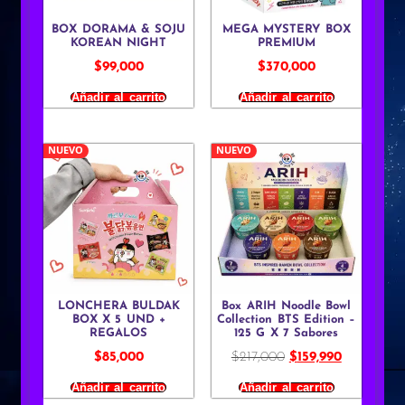
BOX DORAMA & SOJU
MEGA MYSTERY BOX
KOREAN NIGHT
PREMIUM
$
99,000
$
370,000
Añadir al carrito
Añadir al carrito
NUEVO
NUEVO
LONCHERA BULDAK
Box ARIH Noodle Bowl
BOX X 5 UND +
Collection BTS Edition –
REGALOS
125 G X 7 Sabores
$
85,000
$
217,000
$
159,990
Añadir al carrito
Añadir al carrito