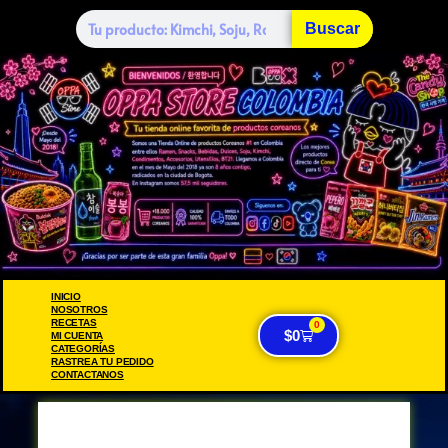
Buscar
INICIO
NOSOTROS
RECETAS
0
$
0
MI CUENTA
CATEGORÍAS
RASTREA TU PEDIDO
CONTACTANOS