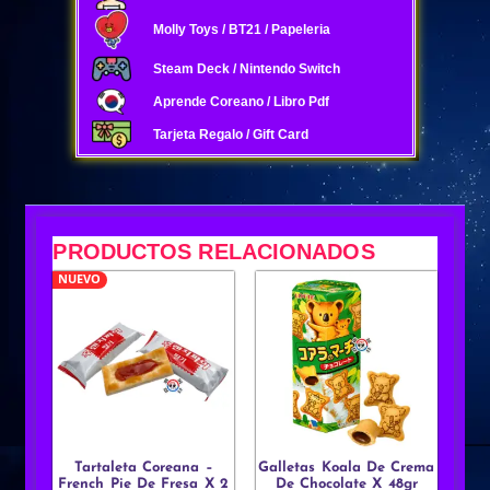
Molly Toys / BT21 / Papeleria
Steam Deck / Nintendo Switch
Aprende Coreano / Libro Pdf
Tarjeta Regalo / Gift Card
PRODUCTOS RELACIONADOS
NUEVO
Tartaleta Coreana –
Galletas Koala De Crema
French Pie De Fresa X 2
De Chocolate X 48gr