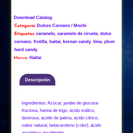
Download Catalog
Dulces Coreano / Mochi
Categoría
caramelo
caramelo de ciruela
dulce
Etiquetas
,
,
coreano
frutilla
haitai
korean candy
lima
plum
,
,
,
,
,
hard candy
Haitai
Marca:
Descripción
Descripción
Ingredientes: Azúcar, jarabe de glucosa-
fructosa, harina de trigo, ácido málico,
dextrosa, aceite de palma, ácido cítrico,
sabor natural, betacaroteno (color), ácido
ascórbico, tocoferoles.