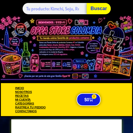
Buscar
INICIO
NOSOTROS
RECETAS
0
$
0
MI CUENTA
CATEGORÍAS
RASTREA TU PEDIDO
CONTACTANOS