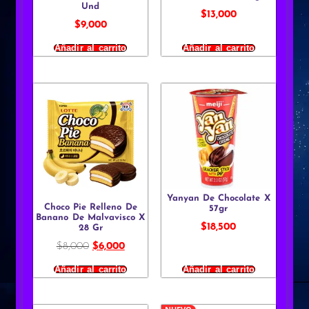
Und
$
13,000
$
9,000
Añadir al carrito
Añadir al carrito
Yanyan De Chocolate X
Choco Pie Relleno De
57gr
Banano De Malvavisco X
$
18,500
28 Gr
$
8,000
$
6,000
Añadir al carrito
Añadir al carrito