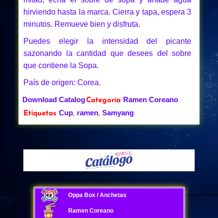
hirviendo hasta la marca. Cierra y tapa, espera 3
minutos. Remueve bien y disfruta.
Puedes elegir la intensidad del picante
sazonando la cantidad que desees del sobre
que contiene la Sopa.
País de origen: Corea.
Download Catalog
Ramen Coreano
Categoría
Cup
ramen
Samyang
Etiquetas
,
,
Oppa Box / Anchetas
Ramen Coreano