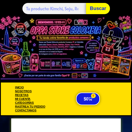
Buscar
INICIO
NOSOTROS
RECETAS
0
$
0
MI CUENTA
CATEGORÍAS
RASTREA TU PEDIDO
CONTACTANOS