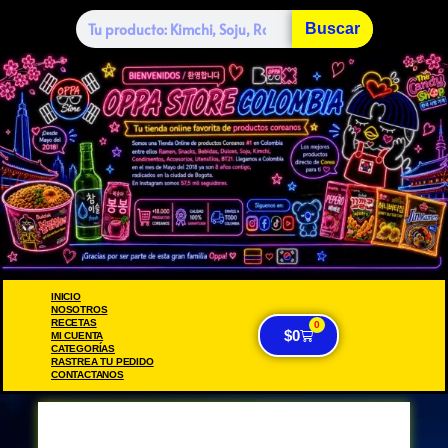
Buscar
INICIO
NOSOTROS
RECETAS
0
$
0
MI CUENTA
CATEGORÍAS
RASTREA TU PEDIDO
CONTACTANOS