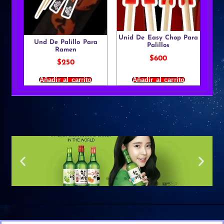
Unid De Easy Chop Para
Und De Palillo Para
Palillos
Ramen
$
600
$
250
Añadir al carrito
Añadir al carrito