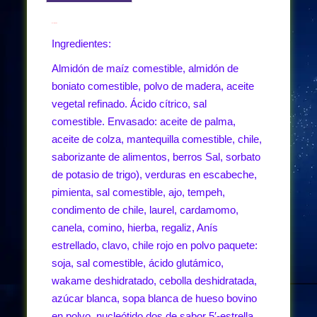
Descripción
Ingredientes:
Almidón de maíz comestible, almidón de
boniato comestible, polvo de madera, aceite
vegetal refinado. Ácido cítrico, sal
comestible. Envasado: aceite de palma,
aceite de colza, mantequilla comestible, chile,
saborizante de alimentos, berros Sal, sorbato
de potasio de trigo), verduras en escabeche,
pimienta, sal comestible, ajo, tempeh,
condimento de chile, laurel, cardamomo,
canela, comino, hierba, regaliz, Anís
estrellado, clavo, chile rojo en polvo paquete:
soja, sal comestible, ácido glutámico,
wakame deshidratado, cebolla deshidratada,
azúcar blanca, sopa blanca de hueso bovino
en polvo, nucleótido dos de sabor 5′-estrella