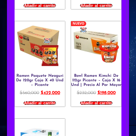
Añadir al carrito
Añadir al carrito
NUEVO
Ramen Paquete Neoguri
Bowl Ramen Kimchi De
De 120gr Caja X 40 Und
112gr Picante – Caja X 16
– Picante
Und | Precio Al Por Mayor
$
560,000
$
432,000
$
232,000
$
198,000
Añadir al carrito
Añadir al carrito