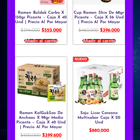
Ramen Buldak Carbo X
Cup Ramen Shin De 68gr
130gr Picante – Caja X 40
Picante – Caja X 36 Und
Und | Precio Al Por Mayor
| Precio Al Por Mayor
$
594,000
$
552,000
$
460,000
$
396,000
Añadir al carrito
Añadir al carrito
NUEVO
Ramen KalGukSoo De
Soju Licor Coreano
Anchoas X 98gr Medio
Multisabor Caja X 20
Picante – Caja X 40 Und
Und
| Precio Al Por Mayor
$
880,000
$
500,000
$
399,600