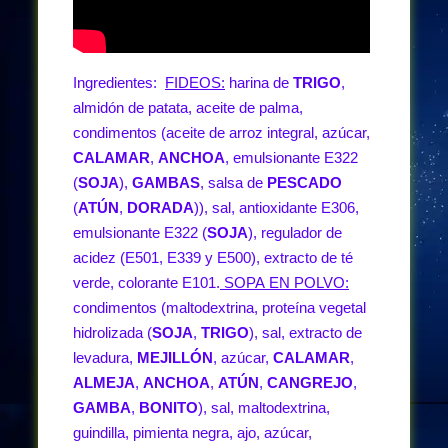
Ingredientes:
FIDEOS:
harina de
TRIGO
,
almidón de patata, aceite de palma,
condimentos (aceite de arroz integral, azúcar,
CALAMAR
,
ANCHOA
, emulsionante E322
(
SOJA
),
GAMBAS
, salsa de
PESCADO
(
ATÚN
,
DORADA
)), sal, antioxidante E306,
emulsionante E322 (
SOJA
), regulador de
acidez (E501, E339 y E500), extracto de té
verde, colorante E101.
SOPA EN POLVO:
condimentos (maltodextrina, proteína vegetal
hidrolizada (
SOJA
,
TRIGO
), sal, extracto de
levadura,
MEJILLÓN
, azúcar,
CALAMAR
,
ALMEJA
,
ANCHOA
,
ATÚN
,
CANGREJO
,
GAMBA
,
BONITO
), sal, maltodextrina,
guindilla, pimienta negra, ajo, azúcar,