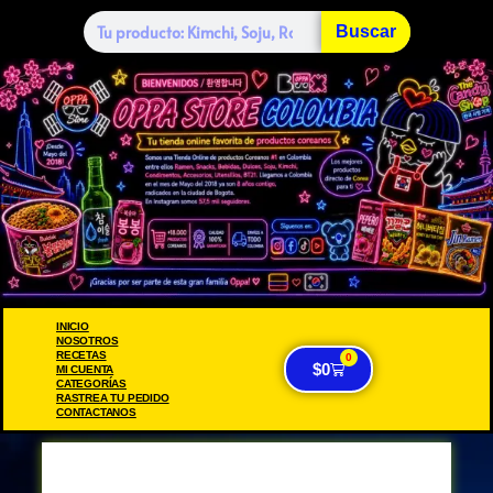
Buscar
INICIO
NOSOTROS
RECETAS
0
$
0
MI CUENTA
CATEGORÍAS
RASTREA TU PEDIDO
CONTACTANOS