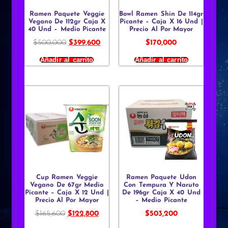
Ramen Paquete Veggie
Bowl Ramen Shin De 114gr
Vegano De 112gr Caja X
Picante – Caja X 16 Und |
40 Und – Medio Picante
Precio Al Por Mayor
$
500,000
$
399,600
$
170,000
Añadir al carrito
Añadir al carrito
Cup Ramen Veggie
Ramen Paquete Udon
Vegano De 67gr Medio
Con Tempura Y Naruto
Picante – Caja X 12 Und |
De 196gr Caja X 40 Und
Precio Al Por Mayor
– Medio Picante
$
165,600
$
122,800
$
503,200