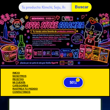
Buscar
INICIO
NOSOTROS
RECETAS
0
$
0
MI CUENTA
CATEGORÍAS
RASTREA TU PEDIDO
CONTACTANOS