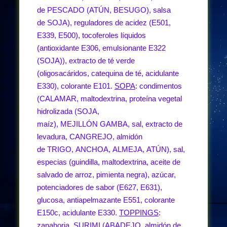
de PESCADO (ATÚN, BESUGO), salsa
de SOJA), reguladores de acidez (E501,
E339, E500), tocoferoles líquidos
(antioxidante E306, emulsionante E322
(SOJA)), extracto de té verde
(oligosacáridos, catequina de té, acidulante
E330), colorante E101.
SOPA
: condimentos
(CALAMAR, maltodextrina, proteína vegetal
hidrolizada (SOJA,
maíz), MEJILLÓN GAMBA, sal, extracto de
levadura, CANGREJO, almidón
de TRIGO, ANCHOA, ALMEJA, ATÚN), sal,
especias (guindilla, maltodextrina, aceite de
salvado de arroz, pimienta negra), azúcar,
potenciadores de sabor (E627, E631),
glucosa, antiapelmazante E551, colorante
E150c, acidulante E330.
TOPPINGS
:
zanahoria, SURIMI (ABADEJO, almidón de