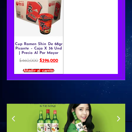
Cup Ramen Shin De 68gr
Picante – Caja X 36 Und
| Precio Al Por Mayor
$
460,000
$
396,000
Añadir al carrito