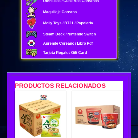
Utensilios / Cubiertos Coreanos
Maquillaje Coreano
Molly Toys / BT21 / Papeleria
Steam Deck / Nintendo Switch
Aprende Coreano / Libro Pdf
Tarjeta Regalo / Gift Card
PRODUCTOS RELACIONADOS