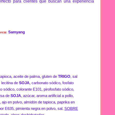
rfecto para clientes que buscan una experiencia
Samyang
rca:
tapioca, aceite de palma, gluten de
TRIGO
, sal
 lecitina de
SOJA
, carbonato sódico, fosfato
to sódico, colorante E101, pirofosfato sódico,
alsa de
SOJA
, azúcar, aroma artificial a pollo,
, ajo en polvo, almidón de tapioca, paprika en
bor E635, pimienta negra en polvo, sal.
SOBRE
stado, algas deshidratadas.