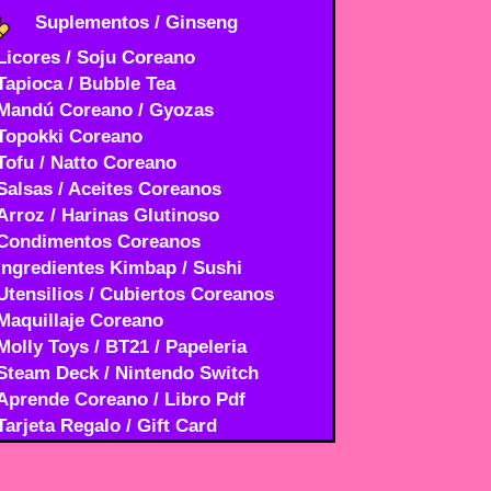
Suplementos / Ginseng
Licores / Soju Coreano
Tapioca / Bubble Tea
Mandú Coreano / Gyozas
Topokki Coreano
Tofu / Natto Coreano
Salsas / Aceites Coreanos
Arroz / Harinas Glutinoso
Condimentos Coreanos
Ingredientes Kimbap / Sushi
Utensilios / Cubiertos Coreanos
Maquillaje Coreano
Molly Toys / BT21 / Papeleria
Steam Deck / Nintendo Switch
Aprende Coreano / Libro Pdf
Tarjeta Regalo / Gift Card