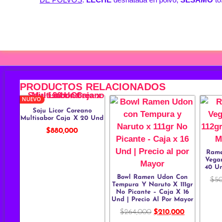
PRODUCTOS RELACIONADOS
NUEVO
Soju Licor Coreano
Multisabor Caja X 20 Und
$
880,000
Rame
Vega
40 Un
Bowl Ramen Udon Con
$
5
Tempura Y Naruto X 111gr
No Picante – Caja X 16
Und | Precio Al Por Mayor
$
264,000
$
210,000