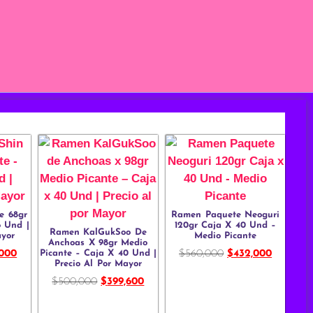
e 68gr
Ramen Paquete Neoguri
6 Und |
120gr Caja X 40 Und –
Ramen KalGukSoo De
ayor
Medio Picante
Anchoas X 98gr Medio
Picante – Caja X 40 Und |
,000
$
560,000
$
432,000
Precio Al Por Mayor
$
500,000
$
399,600