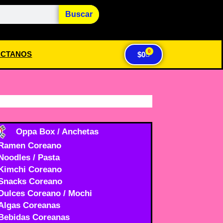
Buscar
0
ACTANOS
$
0
Oppa Box / Anchetas
Ramen Coreano
Noodles / Pasta
Kimchi Coreano
Snacks Coreano
Dulces Coreano / Mochi
Algas Coreanas
Bebidas Coreanas