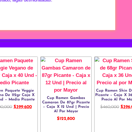
n Paquete Veggie
Cup Ramen Shin D
no De 112gr Caja X
Picante – Caja X 3
Cup Ramen Gambas
d – Medio Picante
Precio Al Por M
Camaron De 87gr Picante
– Caja X 12 Und | Precio
00,000
$
399,600
$
460,000
$
396
Al Por Mayor
$
122,800