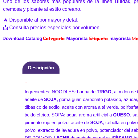
Uno de los sabores más populares de la línea Buldak, pe
cremosa y picante al estilo coreano.
🔥 Disponible al por mayor y detal.
📩 Consulta precios especiales por volumen.
Download Catalog
Mayorista
mayorista
Categoría
Etiqueta
Ma
Descripción
Descripción
Ingredientes:
NOODLES
: harina de
TRIGO
, almidón de 
aceite de
SOJA
, goma guar, carbonato potásico, azúcar,
dibásico de sodio, aceite con aroma a té verde, polifosfa
ácido cítrico.
SOPA
: agua, aroma artificial a
QUESO
, s
pimiento rojo en polvo, aceite de
SOJA
, cebolla en polvo
polvo, extracto de levadura en polvo, potenciador del sa
DE POLVOS
:
LECHE
desnatada en polvo,
SÉSAMO
to