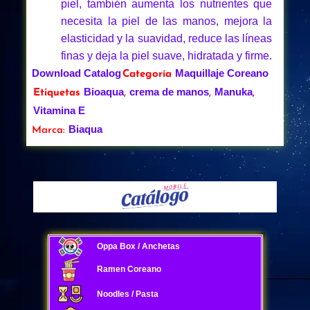
piel, también aumenta los nutrientes que
necesita la piel de las manos, mejora la
elasticidad y la suavidad, reduce las líneas
finas y deja la piel suave, hidratada y firme.
Download Catalog
Maquillaje Coreano
Categoría
Bioaqua
crema de manos
Manuka
Etiquetas
,
,
,
Vitamina E
Biaqua
Marca:
Oppa Box / Anchetas
Ramen Coreano
Noodles / Pasta