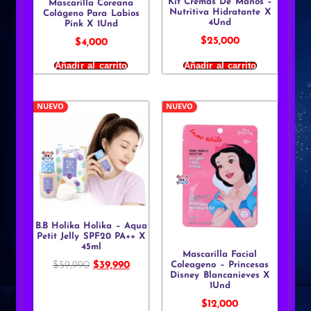
Kit Cremas De Manos –
Mascarilla Coreana
Nutritiva Hidratante X
Colágeno Para Labios
4Und
Pink X 1Und
$
25,000
$
4,000
Añadir al carrito
Añadir al carrito
NUEVO
NUEVO
B.B Holika Holika – Aqua
Petit Jelly SPF20 PA++ X
45ml
Mascarilla Facial
$
59,990
$
39,990
Coleageno – Princesas
Disney Blancanieves X
1Und
$
12,000