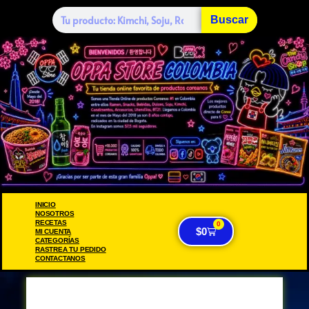
Buscar
INICIO
NOSOTROS
RECETAS
0
$
0
MI CUENTA
CATEGORÍAS
RASTREA TU PEDIDO
CONTACTANOS