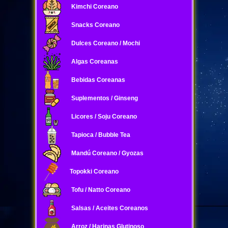
Kimchi Coreano
Snacks Coreano
Dulces Coreano / Mochi
Algas Coreanas
Bebidas Coreanas
Suplementos / Ginseng
Licores / Soju Coreano
Tapioca / Bubble Tea
Mandú Coreano / Gyozas
Topokki Coreano
Tofu / Natto Coreano
Salsas / Aceites Coreanos
Arroz / Harinas Glutinoso