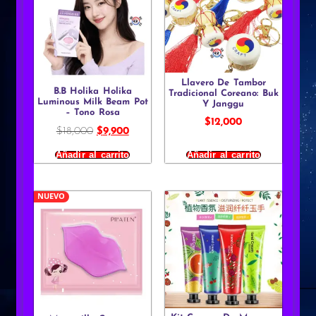
Llavero De Tambor
B.B Holika Holika
Tradicional Coreano: Buk
Luminous Milk Beam Pot
Y Janggu
– Tono Rosa
$
12,000
$
18,000
$
9,900
Añadir al carrito
Añadir al carrito
NUEVO