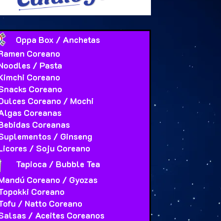
Oppa Box / Anchetas
Ramen Coreano
Noodles / Pasta
Kimchi Coreano
Snacks Coreano
Dulces Coreano / Mochi
Algas Coreanas
Bebidas Coreanas
Suplementos / Ginseng
Licores / Soju Coreano
Tapioca / Bubble Tea
Mandú Coreano / Gyozas
Topokki Coreano
Tofu / Natto Coreano
Salsas / Aceites Coreanos