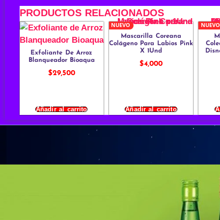
PRODUCTOS RELACIONADOS
NUEVO
NUEVO
Mascarilla Coreana
M
Colágeno Para Labios Pink
Cole
X 1Und
Disn
Exfoliante De Arroz
Blanqueador Bioaqua
$
4,000
$
29,500
Añadir al carrito
Añadir al carrito
A