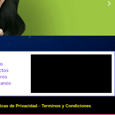
io
ctos
ros
tanos
ticas de Privacidad
Terminos y Condiciones
–