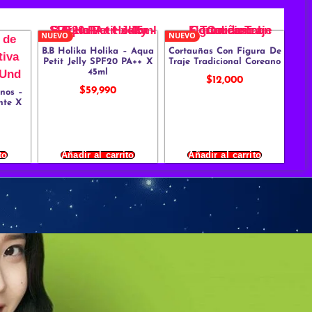
NUEVO
NUEVO
B.B Holika Holika – Aqua
Cortauñas Con Figura De
Petit Jelly SPF20 PA++ X
Traje Tradicional Coreano
45ml
$
12,000
$
59,990
nos –
nte X
to
Añadir al carrito
Añadir al carrito