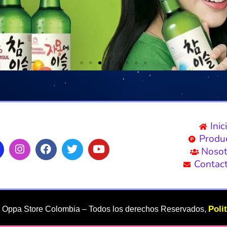
Inic
Produ
Nosot
Contac
Poli
–
Oppa Store Colombia – Todos los derechos Reservados,