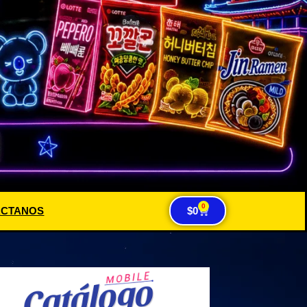
0
ACTANOS
$
0