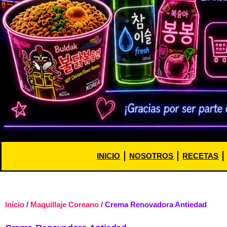
INICIO
NOSOTROS
RECETAS
Inicio
/
Maquillaje Coreano
/ Crema Renovadora Antiedad