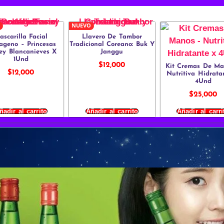
NUEVO
ascarilla Facial
Llavero De Tambor
ageno – Princesas
Tradicional Coreano: Buk Y
ey Blancanieves X
Janggu
1Und
$
12,000
Kit Cremas De Ma
$
12,000
Nutritiva Hidrata
4Und
$
25,000
ñadir al carrito
Añadir al carrito
Añadir al carri