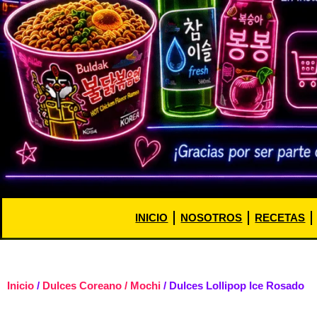
INICIO
NOSOTROS
RECETAS
Inicio
/
Dulces Coreano / Mochi
/ Dulces Lollipop Ice Rosado