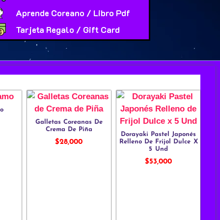
Aprende Coreano / Libro Pdf
Tarjeta Regalo / Gift Card
mo
Galletas Coreanas De
Crema De Piña
Dorayaki Pastel Japonés
Relleno De Frijol Dulce X
$
28,000
5 Und
$
53,000