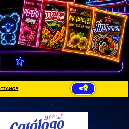
0
ACTANOS
$
0