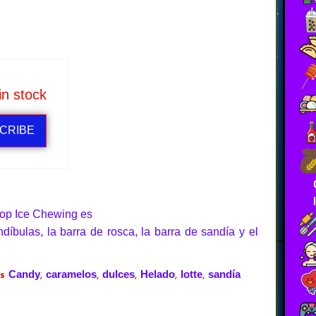
in stock
CRIBE
ipop Ice Chewing es
díbulas, la barra de rosca, la barra de sandía y el
Candy
caramelos
dulces
Helado
lotte
sandía
s
,
,
,
,
,