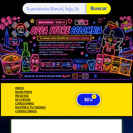
Buscar
INICIO
NOSOTROS
RECETAS
0
$
0
MI CUENTA
CATEGORÍAS
RASTREA TU PEDIDO
CONTACTANOS