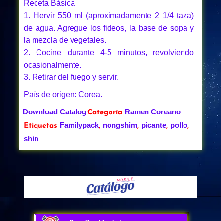
Receta Básica
1. Hervir 550 ml (aproximadamente 2 1/4 taza)
de agua. Agregue los fideos, la base de sopa y
la mezcla de vegetales.
2. Cocine durante 4-5 minutos, revolviendo
ocasionalmente.
3. Retirar del fuego y servir.
País de origen: Corea.
Download Catalog
Ramen Coreano
Categoría
Familypack
nongshim
picante
pollo
Etiquetas
,
,
,
,
shin